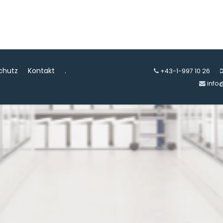
chutz
Kontakt
.
+43-1-997 10 26
info