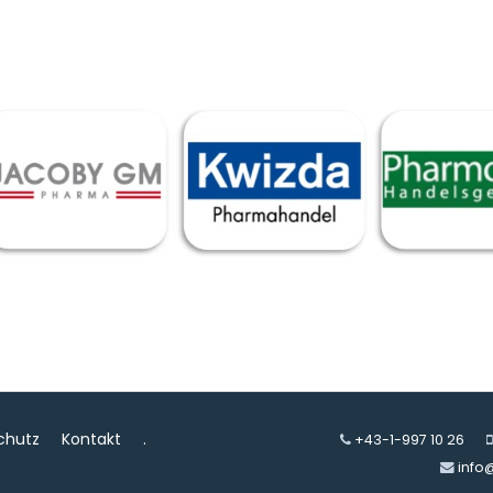
chutz
Kontakt
.
+43-1-997 10 26
info