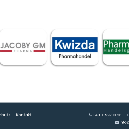
chutz
Kontakt
.
+43-1-997 10 26
info