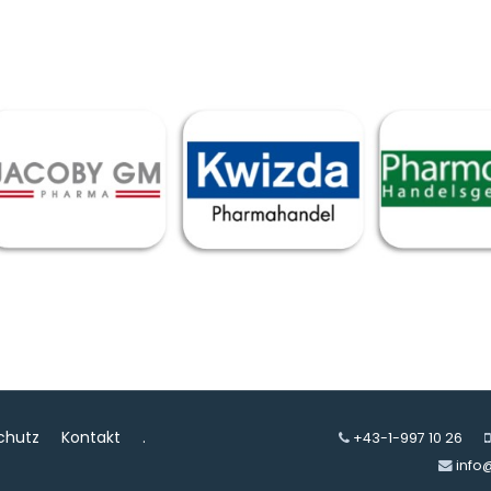
chutz
Kontakt
.
+43-1-997 10 26
info