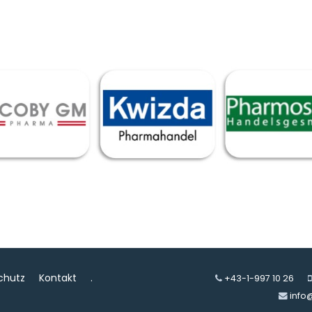
chutz
Kontakt
.
+43-1-997 10 26
info