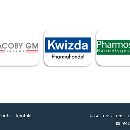
chutz
Kontakt
.
+43-1-997 10 26
info