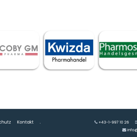
chutz
Kontakt
.
+43-1-997 10 26
info