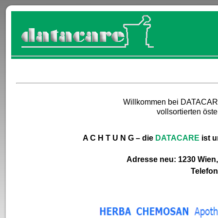
Willkommen bei DATACARE,
vollsortierten ös
A C H T U N G – die
DATACARE
ist 
Adresse neu: 1230 Wien,
Telefon