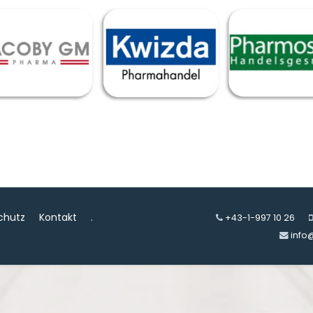
chutz
Kontakt
.
+43-1-997 10 26
info