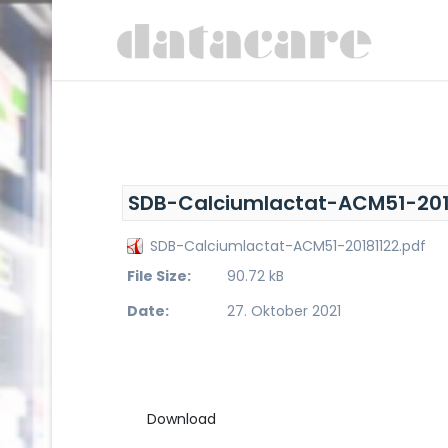
SDB-Calciumlactat-ACM51-201
SDB-Calciumlactat-ACM51-20181122.pdf
File Size:
90.72 kB
Date:
27. Oktober 2021