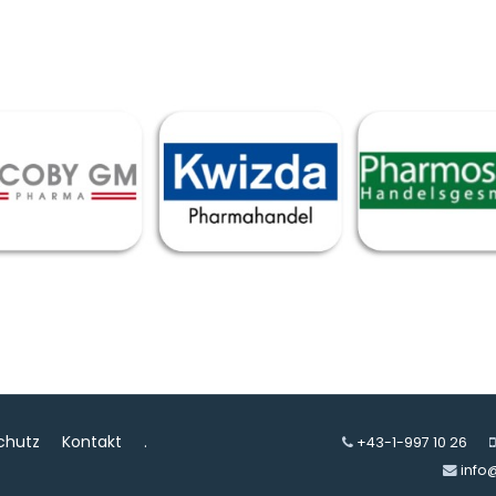
chutz
Kontakt
.
+43-1-997 10 26
info