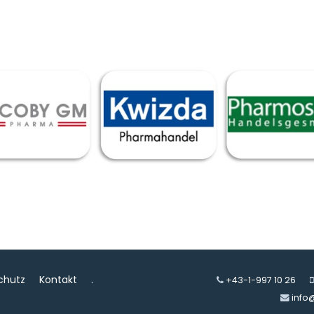
chutz
Kontakt
.
+43-1-997 10 26
info