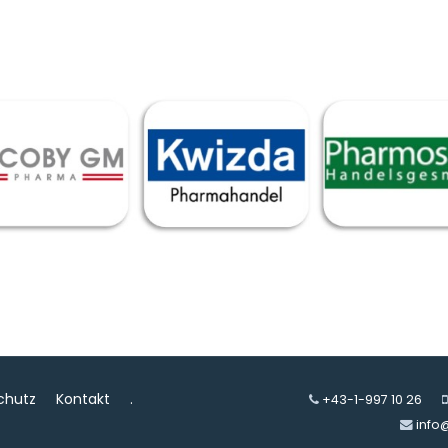
chutz
Kontakt
.
+43-1-997 10 26
info