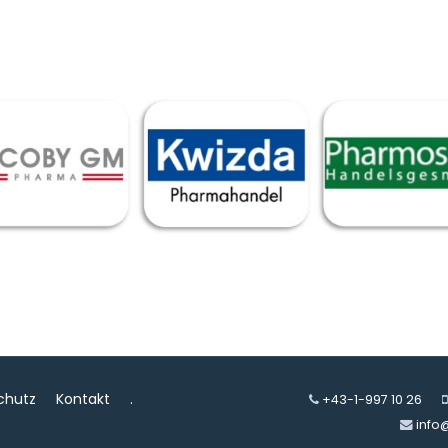
chutz
Kontakt
.
+43-1-997 10 26
info