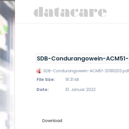
SDB-Condurangowein-ACM51-2
SDB-Condurangowein-ACM51-20181203.pd
File Size:
91.31 kB
Date:
10. Januar 2022