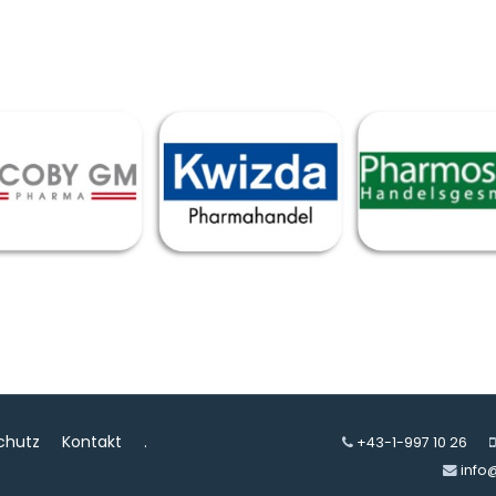
chutz
Kontakt
.
+43-1-997 10 26
info